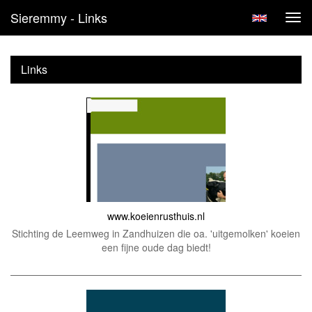
Sieremmy - Links
Tog
navi
Links
www.koeienrusthuis.nl
Stichting de Leemweg in Zandhuizen die oa. 'uitgemolken' koeien
een fijne oude dag biedt!