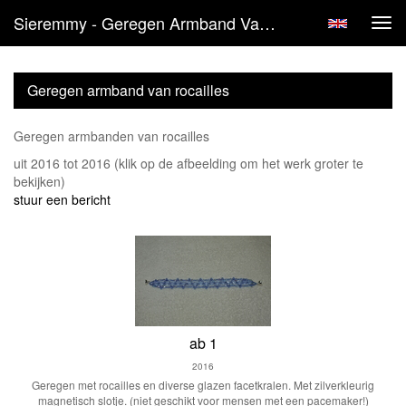
Sieremmy - Geregen Armband Van Rocailles
Tog
navi
Geregen armband van rocailles
Geregen armbanden van rocailles
uit 2016 tot 2016
(klik op de afbeelding om het werk groter te
bekijken)
stuur een bericht
ab 1
2016
Geregen met rocailles en diverse glazen facetkralen. Met zilverkleurig
magnetisch slotje. (niet geschikt voor mensen met een pacemaker!)